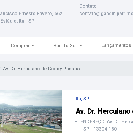
Contato
rancisco Ernesto Fávero, 662
contato@gandinipatrimo
Estádio, Itu - SP
Lançamentos
Comprar
Built to Suit
Av. Dr. Herculano de Godoy Passos
Itu, SP
Av. Dr. Herculan
ENDEREÇO:
Av. Dr. Her
- SP - 13304-150