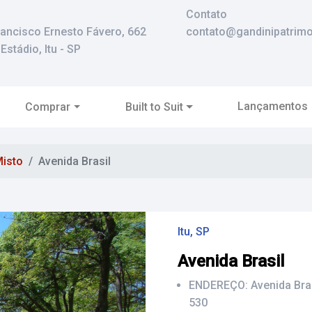
Contato
rancisco Ernesto Fávero, 662
contato@gandinipatrimo
Estádio, Itu - SP
Lançamentos
Comprar
Built to Suit
isto
Avenida Brasil
Itu, SP
Avenida Brasil
ENDEREÇO:
Avenida Bras
530